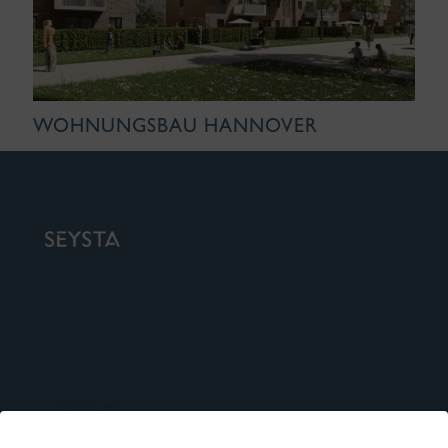
WOHNUNGSBAU HANNOVER
KONTAKT
IMPRESSUM
DATENSCHUTZ
COOKIE-
RICHTLINIE