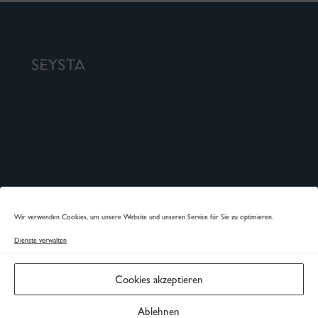
KONTAKT
IMPRESSUM
DATENSCHUTZ
COOKIE-
RICHTLINIE
Wir verwenden Cookies, um unsere Website und unseren Service für Sie zu optimieren.
homify
houzz
Dienste verwalten
SEYSTA | SEYFARTH STAHLHUT PARTNER MBB
ARCHITEKTEN STADTPLANER BDA
Cookies akzeptieren
BÜRO HANNOVER
BÜRO HAMBURG
Marktstraße 45
An der Alster 84
Ablehnen