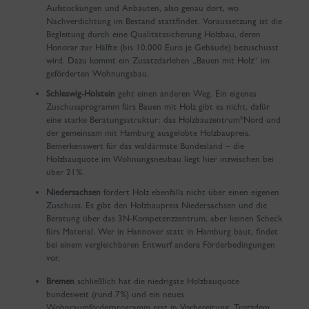
Aufstockungen und Anbauten, also genau dort, wo
Nachverdichtung im Bestand stattfindet. Voraussetzung ist die
Begleitung durch eine Qualitätssicherung Holzbau, deren
Honorar zur Hälfte (bis 10.000 Euro je Gebäude) bezuschusst
wird. Dazu kommt ein Zusatzdarlehen „Bauen mit Holz“ im
geförderten Wohnungsbau.
Schleswig-Holstein
geht einen anderen Weg. Ein eigenes
Zuschussprogramm fürs Bauen mit Holz gibt es nicht, dafür
eine starke Beratungsstruktur: das Holzbauzentrum*Nord und
der gemeinsam mit Hamburg ausgelobte Holzbaupreis.
Bemerkenswert für das waldärmste Bundesland – die
Holzbauquote im Wohnungsneubau liegt hier inzwischen bei
über 21%.
Niedersachsen
fördert Holz ebenfalls nicht über einen eigenen
Zuschuss. Es gibt den Holzbaupreis Niedersachsen und die
Beratung über das 3N-Kompetenzzentrum, aber keinen Scheck
fürs Material. Wer in Hannover statt in Hamburg baut, findet
bei einem vergleichbaren Entwurf andere Förderbedingungen
vor.
Bremen
schließlich hat die niedrigste Holzbauquote
bundesweit (rund 7%) und ein neues
Wohnraumförderprogramm erst in Vorbereitung. Trotzdem