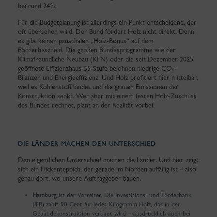
bei rund 24%.
Für die Budgetplanung ist allerdings ein Punkt entscheidend, der
oft übersehen wird: Der Bund fördert Holz nicht direkt. Denn
es gibt keinen pauschalen „Holz-Bonus“ auf dem
Förderbescheid. Die großen Bundesprogramme wie der
Klimafreundliche Neubau (KFN) oder die seit Dezember 2025
geöffnete Effizienzhaus-55-Stufe belohnen niedrige CO₂-
Bilanzen und Energieeffizienz. Und Holz profitiert hier mittelbar,
weil es Kohlenstoff bindet und die grauen Emissionen der
Konstruktion senkt. Wer aber mit einem festen Holz-Zuschuss
des Bundes rechnet, plant an der Realität vorbei.
DIE LÄNDER MACHEN DEN UNTERSCHIED
Den eigentlichen Unterschied machen die Länder. Und hier zeigt
sich ein Flickenteppich, der gerade im Norden auffällig ist – also
genau dort, wo unsere Auftraggeber bauen.
Hamburg
ist der Vorreiter. Die Investitions- und Förderbank
(IFB) zahlt 90 Cent für jedes Kilogramm Holz, das in der
Gebäudekonstruktion verbaut wird – ausdrücklich auch bei