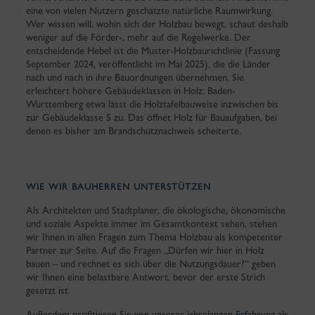
eine von vielen Nutzern geschätzte natürliche Raumwirkung.
Wer wissen will, wohin sich der Holzbau bewegt, schaut deshalb
weniger auf die Förder-, mehr auf die Regelwerke. Der
entscheidende Hebel ist die Muster-Holzbaurichtlinie (Fassung
September 2024, veröffentlicht im Mai 2025), die die Länder
nach und nach in ihre Bauordnungen übernehmen. Sie
erleichtert höhere Gebäudeklassen in Holz: Baden-
Württemberg etwa lässt die Holztafelbauweise inzwischen bis
zur Gebäudeklasse 5 zu. Das öffnet Holz für Bauaufgaben, bei
denen es bisher am Brandschutznachweis scheiterte.
WIE WIR BAUHERREN UNTERSTÜTZEN
Als Architekten und Stadtplaner, die ökologische, ökonomische
und soziale Aspekte immer im Gesamtkontext sehen, stehen
wir Ihnen in allen Fragen zum Thema Holzbau als kompetenter
Partner zur Seite. Auf die Fragen „Dürfen wir hier in Holz
bauen – und rechnet es sich über die Nutzungsdauer?“ geben
wir Ihnen eine belastbare Antwort, bevor der erste Strich
gesetzt ist.
Außerdem profitieren Sie von unserer jahrelangen
Erfahrung als