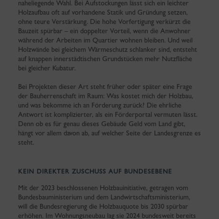
naheliegende Wahl. Bei Aufstockungen lässt sich ein leichter
Holzaufbau oft auf vorhandene Statik und Gründung setzen,
ohne teure Verstärkung. Die hohe Vorfertigung verkürzt die
Bauzeit spürbar – ein doppelter Vorteil, wenn die Anwohner
während der Arbeiten im Quartier wohnen bleiben. Und weil
Holzwände bei gleichem Wärmeschutz schlanker sind, entsteht
auf knappen innerstädtischen Grundstücken mehr Nutzfläche
bei gleicher Kubatur.
Bei Projekten dieser Art steht früher oder später eine Frage
der Bauherrenschaft im Raum: Was kostet mich der Holzbau,
und was bekomme ich an Förderung zurück? Die ehrliche
Antwort ist komplizierter, als ein Förderportal vermuten lässt.
Denn ob es für genau dieses Gebäude Geld vom Land gibt,
hängt vor allem davon ab, auf welcher Seite der Landesgrenze es
steht.
KEIN DIREKTER ZUSCHUSS AUF BUNDESEBENE
Mit der 2023 beschlossenen Holzbauinitiative, getragen vom
Bundesbauministerium und dem Landwirtschaftsministerium,
will die Bundesregierung die Holzbauquote bis 2030 spürbar
erhöhen. Im Wohnungsneubau lag sie 2024 bundesweit bereits