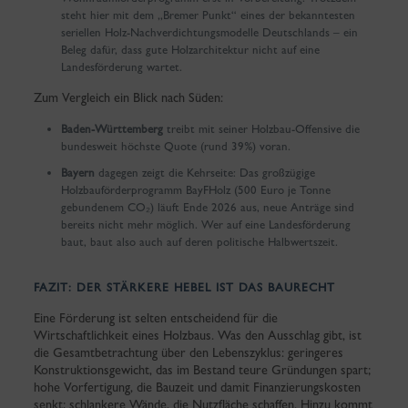
steht hier mit dem „Bremer Punkt“ eines der bekanntesten
seriellen Holz-Nachverdichtungsmodelle Deutschlands – ein
Beleg dafür, dass gute Holzarchitektur nicht auf eine
Landesförderung wartet.
Zum Vergleich ein Blick nach Süden:
Baden-Württemberg
treibt mit seiner Holzbau-Offensive die
bundesweit höchste Quote (rund 39%) voran.
Bayern
dagegen zeigt die Kehrseite: Das großzügige
Holzbauförderprogramm BayFHolz (500 Euro je Tonne
gebundenem CO₂) läuft Ende 2026 aus, neue Anträge sind
bereits nicht mehr möglich. Wer auf eine Landesförderung
baut, baut also auch auf deren politische Halbwertszeit.
FAZIT: DER STÄRKERE HEBEL IST DAS BAURECHT
Eine Förderung ist selten entscheidend für die
Wirtschaftlichkeit eines Holzbaus. Was den Ausschlag gibt, ist
die Gesamtbetrachtung über den Lebenszyklus: geringeres
Konstruktionsgewicht, das im Bestand teure Gründungen spart;
hohe Vorfertigung, die Bauzeit und damit Finanzierungskosten
senkt; schlankere Wände, die Nutzfläche schaffen. Hinzu kommt