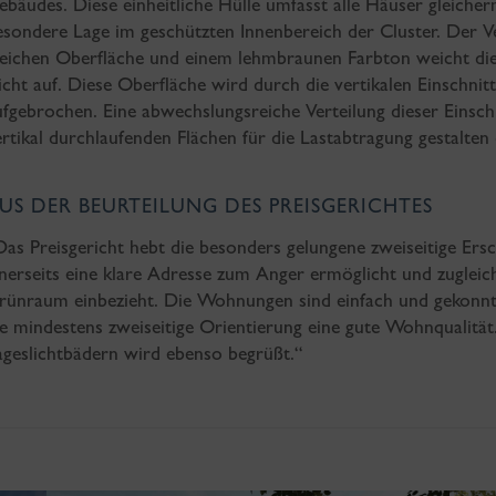
ebäudes. Diese einheitliche Hülle umfasst alle Häuser gleiche
esondere Lage im geschützten Innenbereich der Cluster. Der Ve
eichen Oberfläche und einem lehmbraunen Farbton weicht die 
eicht auf. Diese Oberfläche wird durch die vertikalen Einschni
ufgebrochen. Eine abwechslungsreiche Verteilung dieser Einsch
ertikal durchlaufenden Flächen für die Lastabtragung gestalten 
US DER BEURTEILUNG DES PREISGERICHTES
Das Preisgericht hebt die besonders gelungene zweiseitige Ers
inerseits eine klare Adresse zum Anger ermöglicht und zuglei
rünraum einbezieht. Die Wohnungen sind einfach und gekonnt
ie mindestens zweiseitige Orientierung eine gute Wohnqualität
ageslichtbädern wird ebenso begrüßt.“