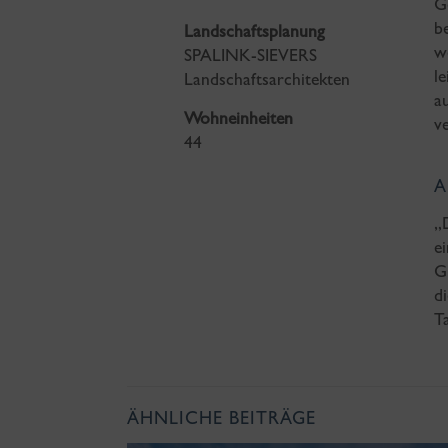
G
b
Landschaftsplanung
w
SPALINK-SIEVERS
l
Landschaftsarchitekten
a
Wohneinheiten
v
44
A
„
e
G
d
T
ÄHNLICHE BEITRÄGE