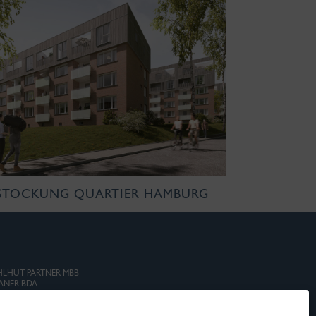
STOCKUNG QUARTIER HAMBURG
AHLHUT PARTNER MBB
ANER BDA
ÜRO HAMBURG
 der Alster 84