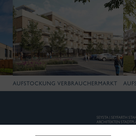
AUFSTOCKUNG VERBRAUCHERMARKT
AUF
KONTAKT
SEYSTA | SEYFARTH ST
ARCHITEKTEN STADTPL
IMPRESSUM
BÜRO HANNOVER
B
DATENSCHUTZ
Marktstraße 45
An